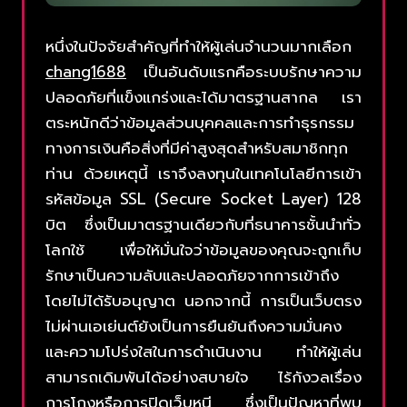
หนึ่งในปัจจัยสำคัญที่ทำให้ผู้เล่นจำนวนมากเลือก
chang1688
เป็นอันดับแรกคือระบบรักษาความ
ปลอดภัยที่แข็งแกร่งและได้มาตรฐานสากล เรา
ตระหนักดีว่าข้อมูลส่วนบุคคลและการทำธุรกรรม
ทางการเงินคือสิ่งที่มีค่าสูงสุดสำหรับสมาชิกทุก
ท่าน ด้วยเหตุนี้ เราจึงลงทุนในเทคโนโลยีการเข้า
รหัสข้อมูล SSL (Secure Socket Layer) 128
บิต ซึ่งเป็นมาตรฐานเดียวกับที่ธนาคารชั้นนำทั่ว
โลกใช้ เพื่อให้มั่นใจว่าข้อมูลของคุณจะถูกเก็บ
รักษาเป็นความลับและปลอดภัยจากการเข้าถึง
โดยไม่ได้รับอนุญาต นอกจากนี้ การเป็นเว็บตรง
ไม่ผ่านเอเย่นต์ยังเป็นการยืนยันถึงความมั่นคง
และความโปร่งใสในการดำเนินงาน ทำให้ผู้เล่น
สามารถเดิมพันได้อย่างสบายใจ ไร้กังวลเรื่อง
การโกงหรือการปิดเว็บหนี ซึ่งเป็นปัญหาที่พบ