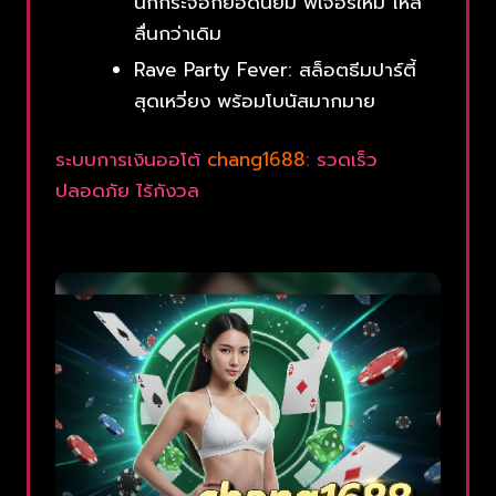
นกกระจอกยอดนิยม ฟีเจอร์ใหม่ ไหล
ลื่นกว่าเดิม
Rave Party Fever: สล็อตธีมปาร์ตี้
สุดเหวี่ยง พร้อมโบนัสมากมาย
ระบบการเงินออโต้
chang1688
: รวดเร็ว
ปลอดภัย ไร้กังวล