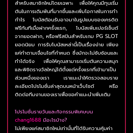
สำหรับสมาชิกใหม่โดยเฉพาะ เพื่อให้คุณมีทุนเริ่ม
ต้นในการเดิมพันที่มากขึ้นและเพิ่มโอกาสในการทำ
กำไร โบนัสต้อนรับอาจมาในรูปแบบของเครดิต
ฟรีทันทีเมื่อฝากครั้งแรก, โบนัสเพิ่มเปอร์เซ็นต์
จากยอดฝาก, หรือฟรีสปินสำหรับเกม PG SLOT
ยอดนิยม การรับโบนัสเหล่านี้เป็นเรื่องง่าย เพียง
แค่ทำตามเงื่อนไขที่กำหนด ซึ่งมักจะไม่ซับซ้อนและ
ทำได้จริง เพื่อให้คุณสามารถเริ่มต้นความสนุก
และพิชิตรางวัลใหญ่ได้ตั้งแต่ครั้งแรกที่เข้ามาเป็น
ส่วนหนึ่งของเรา เราแนะนำให้ตรวจสอบราย
ละเอียดโปรโมชั่นล่าสุดบนหน้าเว็บไซต์ หรือ
ติดต่อทีมงานของเราเพื่อขอคำแนะนำเพิ่มเติม
โปรโมชั่นรายวันและกิจกรรมพิเศษบน
chang1688
มีอะไรบ้าง?
ไม่เพียงแค่สมาชิกใหม่เท่านั้นที่ได้รับความคุ้มค่า