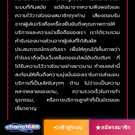
ระบบที่ทันสมัย แต่ยังมาจากความพึงพอใจและ
ความไว้วางใจของสมาชิกทุกท่าน เสียงตอบรับ
จากผู้เล่นจริงคือเครื่องยืนยันถึงคุณภาพการให้
บริการและความน่าเชื่อถือของเรา เราได้รวบรวม
คำรับรองบางส่วนจากผู้เล่นที่ได้สัมผัส
ประสบการณ์ตรงกับเรา เพื่อให้คุณได้เห็นภาพว่า
ทำไมเราถึงเป็นเว็บสล็อตออนไลน์อันดับต้นๆ ที่
ได้รับความไว้วางใจมาอย่างยาวนาน คำชมเหล่านี้
สะท้อนให้เห็นถึงความมุ่งมั่นของเราในการส่งมอบ
บริการที่เป็นเลิศในทุกๆ ด้าน ไม่ว่าจะเป็นความ
หลากหลายของเกม, ความรวดเร็วในการทำ
ธุรกรรม, หรือการบริการลูกค้าที่เป็นมิตรและ
เชี่ยวชาญ
เข้าสู่ระบบ
สมัครสมาชิก
“เล่นสล็อตมาหลายเว็บแล้ว ไม่เคยเจอเว็บ