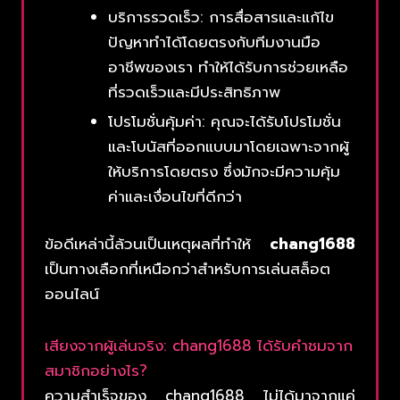
บริการรวดเร็ว: การสื่อสารและแก้ไข
ปัญหาทำได้โดยตรงกับทีมงานมือ
อาชีพของเรา ทำให้ได้รับการช่วยเหลือ
ที่รวดเร็วและมีประสิทธิภาพ
โปรโมชั่นคุ้มค่า: คุณจะได้รับโปรโมชั่น
และโบนัสที่ออกแบบมาโดยเฉพาะจากผู้
ให้บริการโดยตรง ซึ่งมักจะมีความคุ้ม
ค่าและเงื่อนไขที่ดีกว่า
ข้อดีเหล่านี้ล้วนเป็นเหตุผลที่ทำให้
chang1688
เป็นทางเลือกที่เหนือกว่าสำหรับการเล่นสล็อต
ออนไลน์
เสียงจากผู้เล่นจริง: chang1688 ได้รับคำชมจาก
สมาชิกอย่างไร?
ความสำเร็จของ chang1688 ไม่ได้มาจากแค่