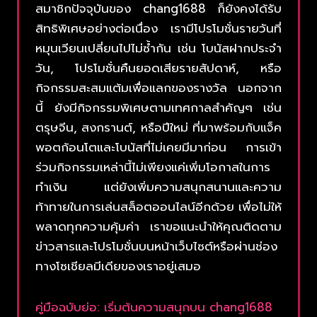
สมาชิกปัจจุบันของ chang1688 ก็ยังคงได้รับ
สิทธิพิเศษอย่างต่อเนื่อง เรามีโปรโมชั่นรายวันที่
หมุนเวียนเปลี่ยนไปไม่ซ้ำกัน เช่น โบนัสฝากประจำ
วัน, โปรโมชั่นคืนยอดเสียรายสัปดาห์, หรือ
กิจกรรมสะสมแต้มเพื่อแลกของรางวัล นอกจาก
นี้ ยังมีกิจกรรมพิเศษตามเทศกาลสำคัญๆ เช่น
ตรุษจีน, สงกรานต์, หรือปีใหม่ ที่มาพร้อมกับแจ็ค
พอตก้อนโตและโบนัสที่ไม่เคยมีมาก่อน การเข้า
ร่วมกิจกรรมเหล่านี้ไม่เพียงแค่เพิ่มโอกาสในการ
ทำเงิน แต่ยังเพิ่มความสนุกสนานและความ
ท้าทายในการเล่นสล็อตออนไลน์อีกด้วย เพื่อไม่ให้
พลาดทุกความคุ้มค่า เราขอแนะนำให้คุณติดตาม
ข่าวสารและโปรโมชั่นบนหน้าเว็บไซต์หรือผ่านช่อง
ทางโซเชียลมีเดียของเราอยู่เสมอ
คู่มือฉบับย่อ: เริ่มต้นความสนุกบน chang1688