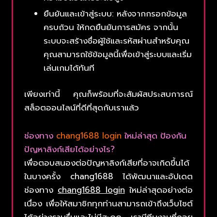
ยืนยันและเข้าสู่ระบบ: หลังจากกรอกข้อมูล
ครบถ้วน ให้กดยืนยันการสมัคร จากนั้น
ระบบจะสร้างชื่อผู้ใช้และรหัสผ่านสำหรับคุณ
คุณสามารถใช้ข้อมูลนี้เพื่อเข้าสู่ระบบและเริ่ม
เล่นเกมได้ทันที
เพียงเท่านี้ คุณก็พร้อมที่จะสัมผัสประสบการณ์
สล็อตออนไลน์ที่ดีที่สุดกับเราแล้ว
ช่องทาง
chang1688 login
ใหม่ล่าสุด ป้องกัน
ปัญหาลิงก์เสียได้อย่างไร?
เพื่อตอบสนองต่อปัญหาลิงก์เสียที่อาจเกิดขึ้นได้
ในบางครั้ง chang1688 ได้พัฒนาและอัปเดต
ช่องทาง
chang1688 login
ใหม่ล่าสุดอย่างต่อ
เนื่อง เพื่อให้สมาชิกทุกท่านสามารถเข้าถึงเว็บไซต์
ได้อย่างราบรื่นและไม่มีสะดุด เรามีทีมงานที่คอย