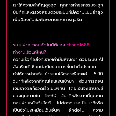
เราให้ความสำคัญสูงสุด ทุกการทำธุรกรรมจะถูก
บันทึกและตรวจสอบด้วยระบบที่มีความแม่นยำสูง
เพื่อป้องกันข้อผิดพลาดและการทุจริต
ระบบฝาก-ถอนอัตโนมัติของ
chang1688
ทำงานเร็วแค่ไหน?
ความเร็วคือสิ่งที่เราให้คำมั่นสัญญา ด้วยระบบ AI
อัจฉริยะที่เชื่อมต่อกับธนาคารชั้นนำทั่วประเทศ
ทำให้การฝากเงินเข้าระบบใช้เวลาเพียงแค่ 5-10
วินาทีหลังจากที่คุณโอนเงินเข้ามา ส่วนการถอน
เงินรางวัลก็รวดเร็วไม่แพ้กัน โดยเงินจะเข้าบัญชี
ของคุณภายใน 15-30 วินาทีหลังจากที่คุณกด
ถอนผ่านหน้าเว็บไซต์ ไม่ต้องทนรอเป็นนาทีหรือ
เป็นชั่วโมงเหมือนเว็บอื่นๆ อีกต่อไป ความ