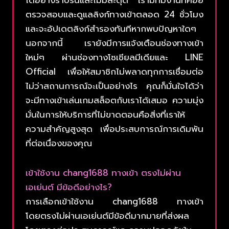
ตรวจสอบและดูแลลิงก์ทางเข้าตลอด 24 ชั่วโมง
และจะอัปเดตลิงก์สำรองทันทีหากพบปัญหาใดๆ
นอกจากนี้ เรายังมีการแจ้งเตือนช่องทางเข้า
ใหม่ๆ ผ่านช่องทางโซเชียลมีเดียและ LINE
Official เพื่อให้สมาชิกไม่พลาดทุกการเชื่อมต่อ
ไม่ว่าสถานการณ์จะเป็นอย่างไร คุณก็มั่นใจได้ว่า
จะมีทางเข้าเล่นเกมสล็อตกับเราได้เสมอ ความมุ่ง
มั่นในการให้บริการที่ไม่ขาดตอนคือสิ่งที่เราให้
ความสำคัญสูงสุด เพื่อประสบการณ์การเดิมพัน
ที่ต่อเนื่องของคุณ
เข้าใช้งาน chang1688 ทางเข้า ตรงไม่ผ่าน
เอเย่นต์ มีข้อดีอย่างไร?
การเลือกเข้าใช้งาน chang1688 ทางเข้า
โดยตรงไม่ผ่านเอเย่นต์มีข้อดีมากมายที่ส่งผล