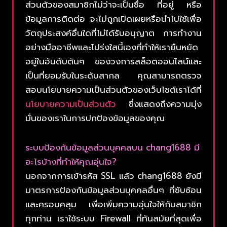
ส่วนตัวของสมาชิกไม่ว่าจะเป็นชื่อ ที่อยู่ หรือ
ข้อมูลการติดต่อ จะไม่ถูกเปิดเผยหรือนำไปใช้เพื่อ
วัตถุประสงค์อื่นใดที่ไม่ได้รับอนุญาต การทำงาน
อย่างมืออาชีพและโปร่งใสนี้เองที่ทำให้เรายืนหยัด
อยู่ในอันดับต้นๆ ของวงการสล็อตออนไลน์และ
เป็นที่ยอมรับในระดับสากล คุณสามารถตรวจ
สอบนโยบายความเป็นส่วนตัวของเว็บไซต์เราได้ที่
นโยบายความเป็นส่วนตัว
ซึ่งแสดงถึงความมุ่ง
มั่นของเราในการปกป้องข้อมูลของคุณ
ระบบป้องกันข้อมูลส่วนบุคคลบน chang1688 มี
อะไรบ้างที่ทำให้คุณอุ่นใจ?
นอกจากการเข้ารหัส SSL แล้ว chang1688 ยังมี
มาตรการป้องกันข้อมูลส่วนบุคคลอื่นๆ ที่ซับซ้อน
และครอบคลุม เพื่อเพิ่มความอุ่นใจให้กับสมาชิก
ทุกท่าน เราใช้ระบบ Firewall ที่ทันสมัยที่สุดเพื่อ